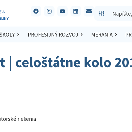
 ŠKOLY
PROFESIJNÝ ROZVOJ
MERANIA
PR
t | celoštátne kolo 2
utorské riešenia