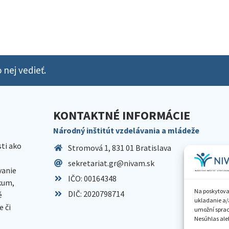
 nej vedieť.
KONTAKTNÉ INFORMÁCIE
Národný inštitút vzdelávania a mládeže
sti ako
Stromová 1, 831 01 Bratislava
sekretariat.gr@nivam.sk
anie
IČO: 00164348
skum,
Na poskytova
DIČ: 2020798714
é
ukladanie a/
 či
umožní spraco
Nesúhlas aleb