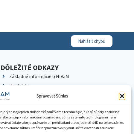
Nahlásiť chybu
DÔLEŽITÉ ODKAZY
Základné informácie o NIVaM
Kontakty
Kariéra
Spravovať Súhlas
Kde nás nájdete
Pracoviská NIVaM
nie tých najlepších skúseností používame technológie, ako sú súbory cookie na
alebo prístup k informáciám o zariadení. Súhlas s týmito technológiami nám
Dokumenty inštitúcie
vávať údaje, ako je správanie pri prehliadaní alebo jedinečné ID na tejto stránke.
o odvolanie súhlasu môže nepriaznivo ovplyvniť určité vlastnosti a funkcie.
Knižnica