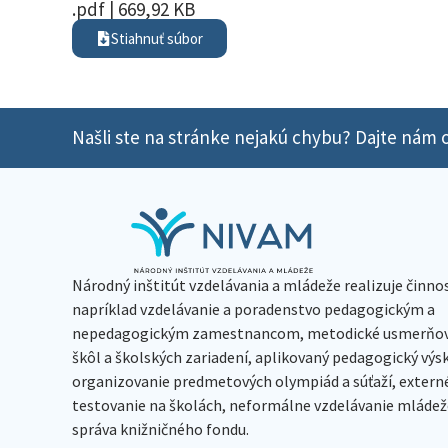
.pdf | 669,92 KB
Stiahnuť súbor
Našli ste na stránke nejakú chybu? Dajte nám o
Národný inštitút vzdelávania a mládeže realizuje činno
napríklad vzdelávanie a poradenstvo pedagogickým a
nepedagogickým zamestnancom, metodické usmerňov
škôl a školských zariadení, aplikovaný pedagogický vý
organizovanie predmetových olympiád a súťaží, extern
testovanie na školách, neformálne vzdelávanie mládeže
správa knižničného fondu.