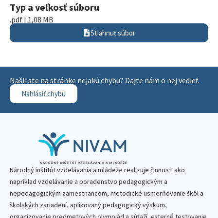
Typ a veľkosť súboru
.pdf | 1,08 MB
Stiahnuť súbor
Našli ste na stránke nejakú chybu? Dajte nám o nej vedieť.
Nahlásiť chybu
Národný inštitút vzdelávania a mládeže realizuje činnosti ako
napríklad vzdelávanie a poradenstvo pedagogickým a
nepedagogickým zamestnancom, metodické usmerňovanie škôl a
školských zariadení, aplikovaný pedagogický výskum,
organizovanie predmetových olympiád a súťaží, externé testovanie