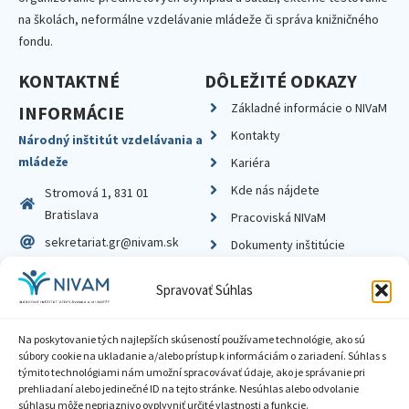
na školách, neformálne vzdelávanie mládeže či správa knižničného
fondu.
KONTAKTNÉ
DÔLEŽITÉ ODKAZY
Základné informácie o NIVaM
INFORMÁCIE
Kontakty
Národný inštitút vzdelávania a
mládeže
Kariéra
Kde nás nájdete
Stromová 1, 831 01
Bratislava
Pracoviská NIVaM
sekretariat.gr@nivam.sk
Dokumenty inštitúcie
IČO: 00164348
Knižnica
Spravovať Súhlas
DIČ: 2020798714
Na poskytovanie tých najlepších skúseností používame technológie, ako sú
súbory cookie na ukladanie a/alebo prístup k informáciám o zariadení. Súhlas s
týmito technológiami nám umožní spracovávať údaje, ako je správanie pri
prehliadaní alebo jedinečné ID na tejto stránke. Nesúhlas alebo odvolanie
Zásady ochrany súkromia
súhlasu môže nepriaznivo ovplyvniť určité vlastnosti a funkcie.