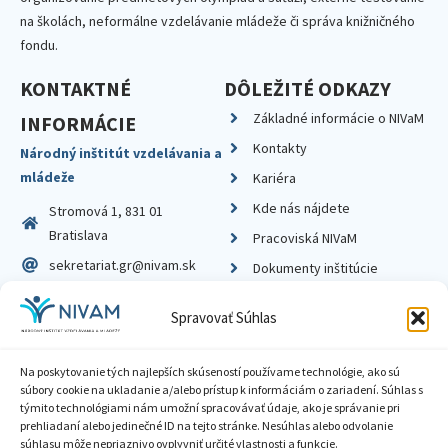
na školách, neformálne vzdelávanie mládeže či správa knižničného
fondu.
KONTAKTNÉ
DÔLEŽITÉ ODKAZY
Základné informácie o NIVaM
INFORMÁCIE
Kontakty
Národný inštitút vzdelávania a
mládeže
Kariéra
Kde nás nájdete
Stromová 1, 831 01
Bratislava
Pracoviská NIVaM
sekretariat.gr@nivam.sk
Dokumenty inštitúcie
IČO: 00164348
Knižnica
Spravovať Súhlas
DIČ: 2020798714
Na poskytovanie tých najlepších skúseností používame technológie, ako sú
súbory cookie na ukladanie a/alebo prístup k informáciám o zariadení. Súhlas s
týmito technológiami nám umožní spracovávať údaje, ako je správanie pri
prehliadaní alebo jedinečné ID na tejto stránke. Nesúhlas alebo odvolanie
Zásady ochrany súkromia
súhlasu môže nepriaznivo ovplyvniť určité vlastnosti a funkcie.