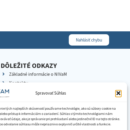
Nahlásiť chybu
DÔLEŽITÉ ODKAZY
Základné informácie o NIVaM
Kontakty
Kariéra
Spravovať Súhlas
Kde nás nájdete
Pracoviská NIVaM
nie tých najlepších skúseností používame technológie, ako sú súbory cookie na
alebo prístup k informáciám o zariadení. Súhlas s týmito technológiami nám
Dokumenty inštitúcie
vávať údaje, ako je správanie pri prehliadaní alebo jedinečné ID na tejto stránke.
o odvolanie súhlasu môže nepriaznivo ovplyvniť určité vlastnosti a funkcie.
Knižnica