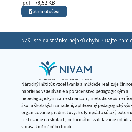
.pdf | 78,52 KB
Stiahnuť súbor
Našli ste na stránke nejakú chybu? Dajte nám o
Národný inštitút vzdelávania a mládeže realizuje činno
napríklad vzdelávanie a poradenstvo pedagogickým a
nepedagogickým zamestnancom, metodické usmerňov
škôl a školských zariadení, aplikovaný pedagogický vý
organizovanie predmetových olympiád a súťaží, extern
testovanie na školách, neformálne vzdelávanie mládeže
správa knižničného fondu.