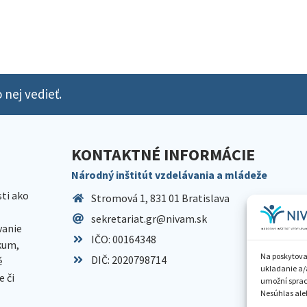
 nej vedieť.
KONTAKTNÉ INFORMÁCIE
Národný inštitút vzdelávania a mládeže
sti ako
Stromová 1, 831 01 Bratislava
sekretariat.gr@nivam.sk
anie
IČO: 00164348
skum,
Na poskytova
DIČ: 2020798714
é
ukladanie a/
 či
umožní spraco
Nesúhlas aleb