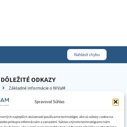
Nahlásiť chybu
DÔLEŽITÉ ODKAZY
Základné informácie o NIVaM
Kontakty
Spravovať Súhlas
Kariéra
Kde nás nájdete
nie tých najlepších skúseností používame technológie, ako sú súbory cookie na
Pracoviská NIVaM
alebo prístup k informáciám o zariadení. Súhlas s týmito technológiami nám
vávať údaje, ako je správanie pri prehliadaní alebo jedinečné ID na tejto stránke.