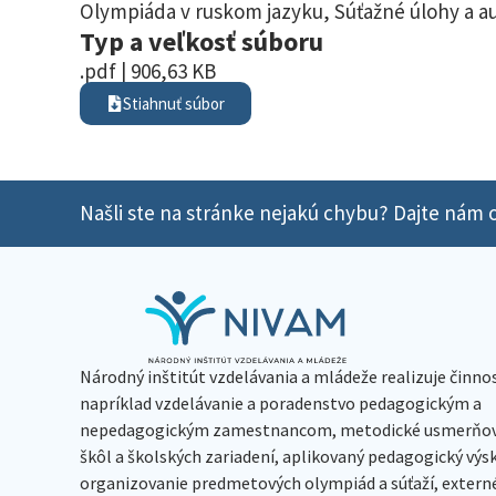
Olympiáda v ruskom jazyku
,
Súťažné úlohy a a
Typ a veľkosť súboru
.pdf | 906,63 KB
Stiahnuť súbor
Našli ste na stránke nejakú chybu? Dajte nám o
Národný inštitút vzdelávania a mládeže realizuje činno
napríklad vzdelávanie a poradenstvo pedagogickým a
nepedagogickým zamestnancom, metodické usmerňov
škôl a školských zariadení, aplikovaný pedagogický vý
organizovanie predmetových olympiád a súťaží, extern