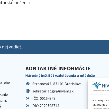
utorské riešenia
 nej vedieť.
KONTAKTNÉ INFORMÁCIE
Národný inštitút vzdelávania a mládeže
sti ako
Stromová 1, 831 01 Bratislava
sekretariat.gr@nivam.sk
anie
IČO: 00164348
skum,
Na poskytova
ukladanie a/
DIČ: 2020798714
é
umožní spraco