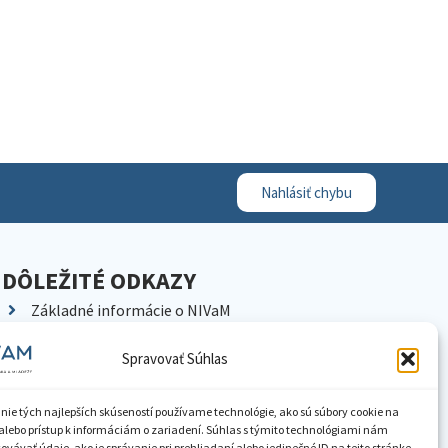
Nahlásiť chybu
DÔLEŽITÉ ODKAZY
Základné informácie o NIVaM
Kontakty
Spravovať Súhlas
Kariéra
Kde nás nájdete
nie tých najlepších skúseností používame technológie, ako sú súbory cookie na
Pracoviská NIVaM
alebo prístup k informáciám o zariadení. Súhlas s týmito technológiami nám
vávať údaje, ako je správanie pri prehliadaní alebo jedinečné ID na tejto stránke.