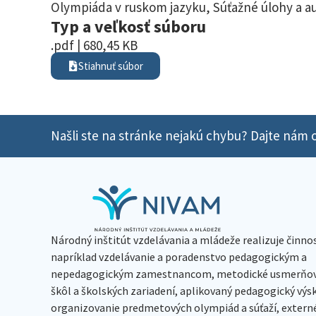
Olympiáda v ruskom jazyku
,
Súťažné úlohy a a
Typ a veľkosť súboru
.pdf | 680,45 KB
Stiahnuť súbor
Našli ste na stránke nejakú chybu? Dajte nám o
Národný inštitút vzdelávania a mládeže realizuje činno
napríklad vzdelávanie a poradenstvo pedagogickým a
nepedagogickým zamestnancom, metodické usmerňov
škôl a školských zariadení, aplikovaný pedagogický vý
organizovanie predmetových olympiád a súťaží, extern