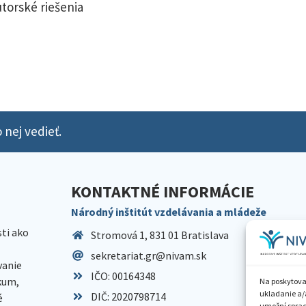
utorské riešenia
 nej vedieť.
KONTAKTNÉ INFORMÁCIE
Národný inštitút vzdelávania a mládeže
sti ako
Stromová 1, 831 01 Bratislava
sekretariat.gr@nivam.sk
anie
IČO: 00164348
skum,
Na poskytova
ukladanie a/
DIČ: 2020798714
é
umožní spraco