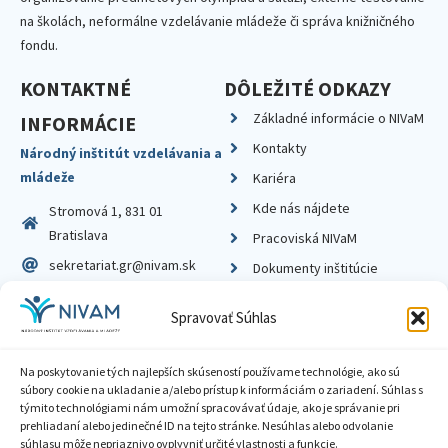
na školách, neformálne vzdelávanie mládeže či správa knižničného
fondu.
KONTAKTNÉ
DÔLEŽITÉ ODKAZY
Základné informácie o NIVaM
INFORMÁCIE
Kontakty
Národný inštitút vzdelávania a
mládeže
Kariéra
Kde nás nájdete
Stromová 1, 831 01
Bratislava
Pracoviská NIVaM
sekretariat.gr@nivam.sk
Dokumenty inštitúcie
IČO: 00164348
Knižnica
Spravovať Súhlas
DIČ: 2020798714
Na poskytovanie tých najlepších skúseností používame technológie, ako sú
súbory cookie na ukladanie a/alebo prístup k informáciám o zariadení. Súhlas s
týmito technológiami nám umožní spracovávať údaje, ako je správanie pri
prehliadaní alebo jedinečné ID na tejto stránke. Nesúhlas alebo odvolanie
Zásady ochrany súkromia
súhlasu môže nepriaznivo ovplyvniť určité vlastnosti a funkcie.