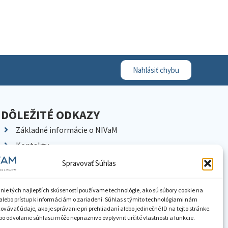
Nahlásiť chybu
DÔLEŽITÉ ODKAZY
Základné informácie o NIVaM
Kontakty
Kariéra
Spravovať Súhlas
Kde nás nájdete
Pracoviská NIVaM
nie tých najlepších skúseností používame technológie, ako sú súbory cookie na
alebo prístup k informáciám o zariadení. Súhlas s týmito technológiami nám
Dokumenty inštitúcie
vávať údaje, ako je správanie pri prehliadaní alebo jedinečné ID na tejto stránke.
o odvolanie súhlasu môže nepriaznivo ovplyvniť určité vlastnosti a funkcie.
Knižnica