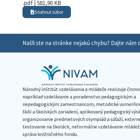
.pdf | 581,90 KB
Stiahnuť súbor
Našli ste na stránke nejakú chybu? Dajte nám o
Národný inštitút vzdelávania a mládeže realizuje činno
napríklad vzdelávanie a poradenstvo pedagogickým a
nepedagogickým zamestnancom, metodické usmerňov
škôl a školských zariadení, aplikovaný pedagogický vý
organizovanie predmetových olympiád a súťaží, extern
testovanie na školách, neformálne vzdelávanie mládeže
správa knižničného fondu.