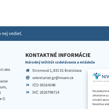
 nej vedieť.
KONTAKTNÉ INFORMÁCIE
Národný inštitút vzdelávania a mládeže
sti ako
Stromová 1, 831 01 Bratislava
sekretariat.gr@nivam.sk
anie
IČO: 00164348
skum,
Na poskytova
DIČ: 2020798714
é
ukladanie a/
 či
umožní spraco
Nesúhlas aleb