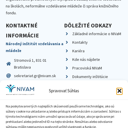
na školách, neformálne vzdelávanie mládeže či správa knižničného
fondu.
KONTAKTNÉ
DÔLEŽITÉ ODKAZY
Základné informácie o NIVaM
INFORMÁCIE
Kontakty
Národný inštitút vzdelávania a
mládeže
Kariéra
Kde nás nájdete
Stromová 1, 831 01
Bratislava
Pracoviská NIVaM
sekretariat.gr@nivam.sk
Dokumenty inštitúcie
IČO: 00164348
Knižnica
Spravovať Súhlas
DIČ: 2020798714
Na poskytovanie tých najlepších skúseností používame technológie, ako sú
súbory cookie na ukladanie a/alebo prístup k informáciám o zariadení. Súhlas s
týmito technológiami nám umožní spracovávať údaje, ako je správanie pri
prehliadaní alebo jedinečné ID na tejto stránke. Nesúhlas alebo odvolanie
Zásady ochrany súkromia
súhlasu môže nepriaznivo ovplyvniť určité vlastnosti a funkcie.