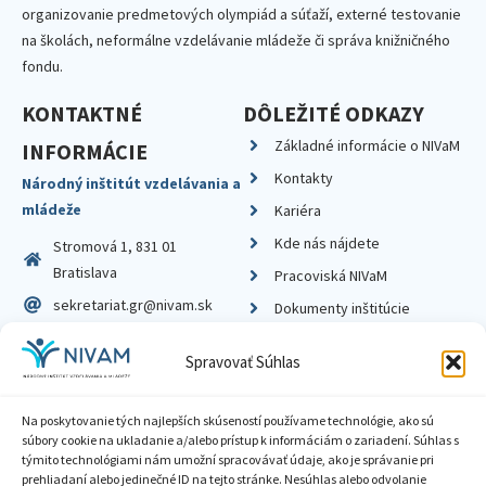
organizovanie predmetových olympiád a súťaží, externé testovanie
na školách, neformálne vzdelávanie mládeže či správa knižničného
fondu.
KONTAKTNÉ
DÔLEŽITÉ ODKAZY
Základné informácie o NIVaM
INFORMÁCIE
Kontakty
Národný inštitút vzdelávania a
mládeže
Kariéra
Kde nás nájdete
Stromová 1, 831 01
Bratislava
Pracoviská NIVaM
sekretariat.gr@nivam.sk
Dokumenty inštitúcie
IČO: 00164348
Knižnica
Spravovať Súhlas
DIČ: 2020798714
Na poskytovanie tých najlepších skúseností používame technológie, ako sú
súbory cookie na ukladanie a/alebo prístup k informáciám o zariadení. Súhlas s
týmito technológiami nám umožní spracovávať údaje, ako je správanie pri
prehliadaní alebo jedinečné ID na tejto stránke. Nesúhlas alebo odvolanie
Zásady ochrany súkromia