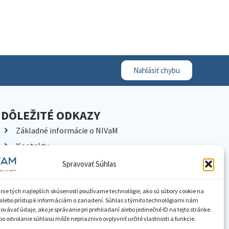
Nahlásiť chybu
DÔLEŽITÉ ODKAZY
Základné informácie o NIVaM
Kontakty
Kariéra
Spravovať Súhlas
Kde nás nájdete
Pracoviská NIVaM
nie tých najlepších skúseností používame technológie, ako sú súbory cookie na
alebo prístup k informáciám o zariadení. Súhlas s týmito technológiami nám
Dokumenty inštitúcie
vávať údaje, ako je správanie pri prehliadaní alebo jedinečné ID na tejto stránke.
o odvolanie súhlasu môže nepriaznivo ovplyvniť určité vlastnosti a funkcie.
Knižnica