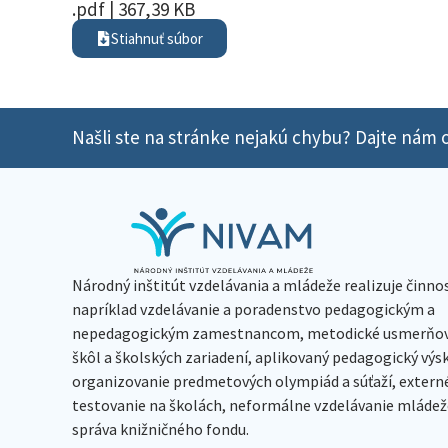
.pdf | 367,39 KB
Stiahnuť súbor
Našli ste na stránke nejakú chybu? Dajte nám o
Národný inštitút vzdelávania a mládeže realizuje činno
napríklad vzdelávanie a poradenstvo pedagogickým a
nepedagogickým zamestnancom, metodické usmerňov
škôl a školských zariadení, aplikovaný pedagogický vý
organizovanie predmetových olympiád a súťaží, extern
testovanie na školách, neformálne vzdelávanie mládeže
správa knižničného fondu.