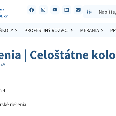
 ŠKOLY
PROFESIJNÝ ROZVOJ
MERANIA
PR
šenia | Celoštátne kol
024
024
rské riešenia