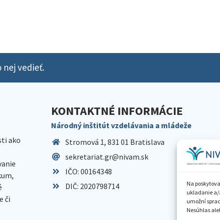
 nej vedieť.
KONTAKTNÉ INFORMÁCIE
Národný inštitút vzdelávania a mládeže
sti ako
Stromová 1, 831 01 Bratislava
sekretariat.gr@nivam.sk
anie
IČO: 00164348
skum,
Na poskytova
DIČ: 2020798714
é
ukladanie a/
 či
umožní spraco
Nesúhlas aleb