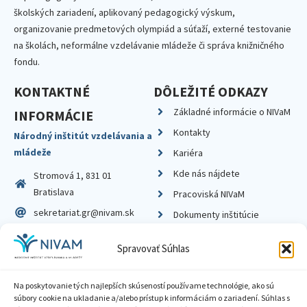
školských zariadení, aplikovaný pedagogický výskum,
organizovanie predmetových olympiád a súťaží, externé testovanie
na školách, neformálne vzdelávanie mládeže či správa knižničného
fondu.
KONTAKTNÉ
DÔLEŽITÉ ODKAZY
Základné informácie o NIVaM
INFORMÁCIE
Kontakty
Národný inštitút vzdelávania a
mládeže
Kariéra
Kde nás nájdete
Stromová 1, 831 01
Bratislava
Pracoviská NIVaM
sekretariat.gr@nivam.sk
Dokumenty inštitúcie
IČO: 00164348
Knižnica
Spravovať Súhlas
DIČ: 2020798714
Na poskytovanie tých najlepších skúseností používame technológie, ako sú
súbory cookie na ukladanie a/alebo prístup k informáciám o zariadení. Súhlas s