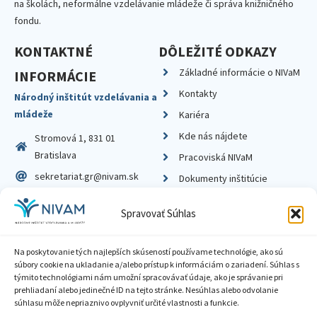
na školách, neformálne vzdelávanie mládeže či správa knižničného
fondu.
KONTAKTNÉ
DÔLEŽITÉ ODKAZY
Základné informácie o NIVaM
INFORMÁCIE
Kontakty
Národný inštitút vzdelávania a
mládeže
Kariéra
Kde nás nájdete
Stromová 1, 831 01
Bratislava
Pracoviská NIVaM
sekretariat.gr@nivam.sk
Dokumenty inštitúcie
IČO: 00164348
Knižnica
Spravovať Súhlas
DIČ: 2020798714
Na poskytovanie tých najlepších skúseností používame technológie, ako sú
súbory cookie na ukladanie a/alebo prístup k informáciám o zariadení. Súhlas s
týmito technológiami nám umožní spracovávať údaje, ako je správanie pri
prehliadaní alebo jedinečné ID na tejto stránke. Nesúhlas alebo odvolanie
Zásady ochrany súkromia
súhlasu môže nepriaznivo ovplyvniť určité vlastnosti a funkcie.