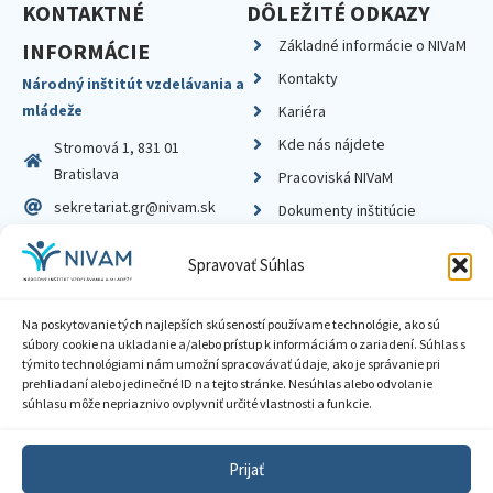
KONTAKTNÉ
DÔLEŽITÉ ODKAZY
Základné informácie o NIVaM
INFORMÁCIE
Kontakty
Národný inštitút vzdelávania a
mládeže
Kariéra
Kde nás nájdete
Stromová 1, 831 01
Bratislava
Pracoviská NIVaM
sekretariat.gr@nivam.sk
Dokumenty inštitúcie
IČO: 00164348
Knižnica
Spravovať Súhlas
DIČ: 2020798714
Na poskytovanie tých najlepších skúseností používame technológie, ako sú
súbory cookie na ukladanie a/alebo prístup k informáciám o zariadení. Súhlas s
týmito technológiami nám umožní spracovávať údaje, ako je správanie pri
prehliadaní alebo jedinečné ID na tejto stránke. Nesúhlas alebo odvolanie
Zásady ochrany súkromia
súhlasu môže nepriaznivo ovplyvniť určité vlastnosti a funkcie.
Vyhlásenie o prístupnosti
Prijať
Sprístupnenie informácií