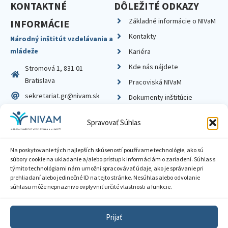
KONTAKTNÉ
DÔLEŽITÉ ODKAZY
Základné informácie o NIVaM
INFORMÁCIE
Kontakty
Národný inštitút vzdelávania a
mládeže
Kariéra
Kde nás nájdete
Stromová 1, 831 01
Bratislava
Pracoviská NIVaM
sekretariat.gr@nivam.sk
Dokumenty inštitúcie
IČO: 00164348
Knižnica
Spravovať Súhlas
DIČ: 2020798714
Na poskytovanie tých najlepších skúseností používame technológie, ako sú
súbory cookie na ukladanie a/alebo prístup k informáciám o zariadení. Súhlas s
týmito technológiami nám umožní spracovávať údaje, ako je správanie pri
prehliadaní alebo jedinečné ID na tejto stránke. Nesúhlas alebo odvolanie
Zásady ochrany súkromia
súhlasu môže nepriaznivo ovplyvniť určité vlastnosti a funkcie.
Vyhlásenie o prístupnosti
Prijať
Sprístupnenie informácií