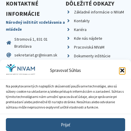
KONTAKTNÉ
DÔLEŽITÉ ODKAZY
Základné informácie o NIVaM
INFORMÁCIE
Kontakty
Národný inštitút vzdelávania a
mládeže
Kariéra
Kde nás nájdete
Stromová 1, 831 01
Bratislava
Pracoviská NIVaM
sekretariat.gr@nivam.sk
Dokumenty inštitúcie
IČO: 00164348
Knižnica
Spravovať Súhlas
DIČ: 2020798714
Na poskytovanie tých najlepších skúseností používame technológie, ako sú
súbory cookie na ukladanie a/alebo prístup k informáciám o zariadení. Súhlas s
týmito technológiami nám umožní spracovávať údaje, ako je správanie pri
prehliadaní alebo jedinečné ID na tejto stránke. Nesúhlas alebo odvolanie
Zásady ochrany súkromia
súhlasu môže nepriaznivo ovplyvniť určité vlastnosti a funkcie.
Vyhlásenie o prístupnosti
Prijať
Sprístupnenie informácií