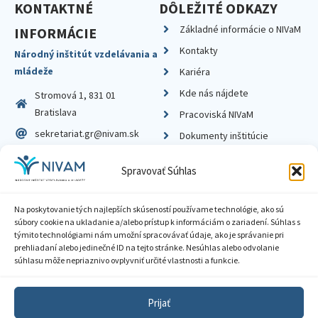
KONTAKTNÉ
DÔLEŽITÉ ODKAZY
Základné informácie o NIVaM
INFORMÁCIE
Kontakty
Národný inštitút vzdelávania a
mládeže
Kariéra
Kde nás nájdete
Stromová 1, 831 01
Bratislava
Pracoviská NIVaM
sekretariat.gr@nivam.sk
Dokumenty inštitúcie
IČO: 00164348
Knižnica
Spravovať Súhlas
DIČ: 2020798714
Na poskytovanie tých najlepších skúseností používame technológie, ako sú
súbory cookie na ukladanie a/alebo prístup k informáciám o zariadení. Súhlas s
týmito technológiami nám umožní spracovávať údaje, ako je správanie pri
prehliadaní alebo jedinečné ID na tejto stránke. Nesúhlas alebo odvolanie
Zásady ochrany súkromia
súhlasu môže nepriaznivo ovplyvniť určité vlastnosti a funkcie.
Vyhlásenie o prístupnosti
Prijať
Sprístupnenie informácií