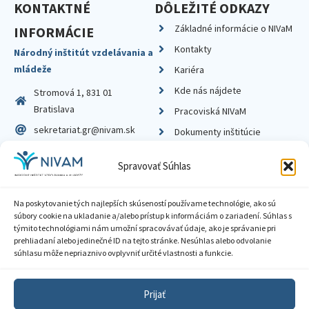
KONTAKTNÉ
DÔLEŽITÉ ODKAZY
Základné informácie o NIVaM
INFORMÁCIE
Kontakty
Národný inštitút vzdelávania a
mládeže
Kariéra
Kde nás nájdete
Stromová 1, 831 01
Bratislava
Pracoviská NIVaM
sekretariat.gr@nivam.sk
Dokumenty inštitúcie
IČO: 00164348
Knižnica
Spravovať Súhlas
DIČ: 2020798714
Na poskytovanie tých najlepších skúseností používame technológie, ako sú
súbory cookie na ukladanie a/alebo prístup k informáciám o zariadení. Súhlas s
týmito technológiami nám umožní spracovávať údaje, ako je správanie pri
prehliadaní alebo jedinečné ID na tejto stránke. Nesúhlas alebo odvolanie
Zásady ochrany súkromia
súhlasu môže nepriaznivo ovplyvniť určité vlastnosti a funkcie.
Vyhlásenie o prístupnosti
Prijať
Sprístupnenie informácií