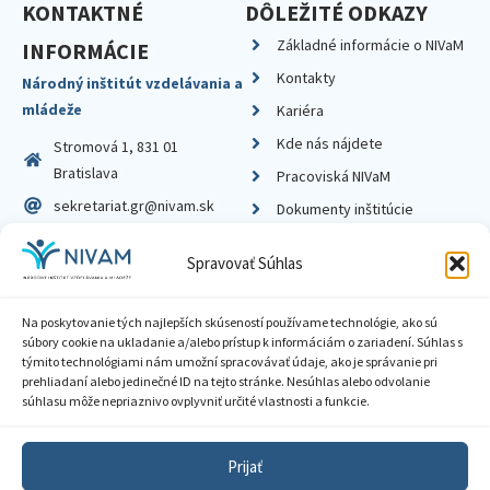
KONTAKTNÉ
DÔLEŽITÉ ODKAZY
Základné informácie o NIVaM
INFORMÁCIE
Kontakty
Národný inštitút vzdelávania a
mládeže
Kariéra
Kde nás nájdete
Stromová 1, 831 01
Bratislava
Pracoviská NIVaM
sekretariat.gr@nivam.sk
Dokumenty inštitúcie
IČO: 00164348
Knižnica
Spravovať Súhlas
DIČ: 2020798714
Na poskytovanie tých najlepších skúseností používame technológie, ako sú
súbory cookie na ukladanie a/alebo prístup k informáciám o zariadení. Súhlas s
týmito technológiami nám umožní spracovávať údaje, ako je správanie pri
prehliadaní alebo jedinečné ID na tejto stránke. Nesúhlas alebo odvolanie
Zásady ochrany súkromia
súhlasu môže nepriaznivo ovplyvniť určité vlastnosti a funkcie.
Vyhlásenie o prístupnosti
Prijať
Sprístupnenie informácií