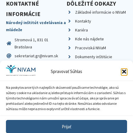
KONTAKTNÉ
DÔLEŽITÉ ODKAZY
Základné informácie o NIVaM
INFORMÁCIE
Kontakty
Národný inštitút vzdelávania a
mládeže
Kariéra
Kde nás nájdete
Stromová 1, 831 01
Bratislava
Pracoviská NIVaM
sekretariat.gr@nivam.sk
Dokumenty inštitúcie
IČO: 00164348
Knižnica
Spravovať Súhlas
DIČ: 2020798714
Na poskytovanie tých najlepších skúseností používame technológie, ako sú
súbory cookie na ukladanie a/alebo prístup k informáciám o zariadení. Súhlas s
týmito technológiami nám umožní spracovávať údaje, ako je správanie pri
prehliadaní alebo jedinečné ID na tejto stránke. Nesúhlas alebo odvolanie
Zásady ochrany súkromia
súhlasu môže nepriaznivo ovplyvniť určité vlastnosti a funkcie.
Vyhlásenie o prístupnosti
Prijať
Sprístupnenie informácií