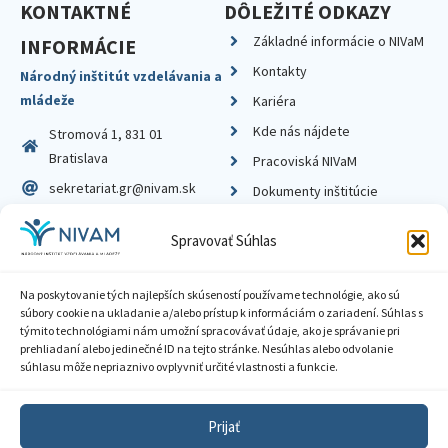
KONTAKTNÉ
DÔLEŽITÉ ODKAZY
Základné informácie o NIVaM
INFORMÁCIE
Kontakty
Národný inštitút vzdelávania a
mládeže
Kariéra
Kde nás nájdete
Stromová 1, 831 01
Bratislava
Pracoviská NIVaM
sekretariat.gr@nivam.sk
Dokumenty inštitúcie
IČO: 00164348
Knižnica
Spravovať Súhlas
DIČ: 2020798714
Na poskytovanie tých najlepších skúseností používame technológie, ako sú
súbory cookie na ukladanie a/alebo prístup k informáciám o zariadení. Súhlas s
týmito technológiami nám umožní spracovávať údaje, ako je správanie pri
prehliadaní alebo jedinečné ID na tejto stránke. Nesúhlas alebo odvolanie
Zásady ochrany súkromia
súhlasu môže nepriaznivo ovplyvniť určité vlastnosti a funkcie.
Vyhlásenie o prístupnosti
Prijať
Sprístupnenie informácií