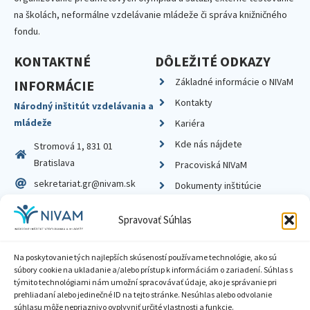
na školách, neformálne vzdelávanie mládeže či správa knižničného
fondu.
KONTAKTNÉ
DÔLEŽITÉ ODKAZY
Základné informácie o NIVaM
INFORMÁCIE
Kontakty
Národný inštitút vzdelávania a
mládeže
Kariéra
Kde nás nájdete
Stromová 1, 831 01
Bratislava
Pracoviská NIVaM
sekretariat.gr@nivam.sk
Dokumenty inštitúcie
IČO: 00164348
Knižnica
Spravovať Súhlas
DIČ: 2020798714
Na poskytovanie tých najlepších skúseností používame technológie, ako sú
súbory cookie na ukladanie a/alebo prístup k informáciám o zariadení. Súhlas s
týmito technológiami nám umožní spracovávať údaje, ako je správanie pri
prehliadaní alebo jedinečné ID na tejto stránke. Nesúhlas alebo odvolanie
Zásady ochrany súkromia
súhlasu môže nepriaznivo ovplyvniť určité vlastnosti a funkcie.