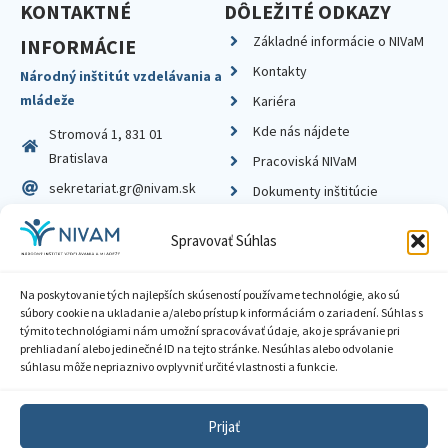
KONTAKTNÉ
DÔLEŽITÉ ODKAZY
Základné informácie o NIVaM
INFORMÁCIE
Kontakty
Národný inštitút vzdelávania a
mládeže
Kariéra
Kde nás nájdete
Stromová 1, 831 01
Bratislava
Pracoviská NIVaM
sekretariat.gr@nivam.sk
Dokumenty inštitúcie
IČO: 00164348
Knižnica
Spravovať Súhlas
DIČ: 2020798714
Na poskytovanie tých najlepších skúseností používame technológie, ako sú
súbory cookie na ukladanie a/alebo prístup k informáciám o zariadení. Súhlas s
týmito technológiami nám umožní spracovávať údaje, ako je správanie pri
prehliadaní alebo jedinečné ID na tejto stránke. Nesúhlas alebo odvolanie
Zásady ochrany súkromia
súhlasu môže nepriaznivo ovplyvniť určité vlastnosti a funkcie.
Vyhlásenie o prístupnosti
Prijať
Sprístupnenie informácií