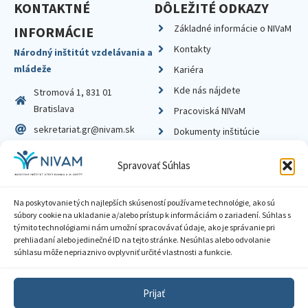
KONTAKTNÉ
DÔLEŽITÉ ODKAZY
Základné informácie o NIVaM
INFORMÁCIE
Kontakty
Národný inštitút vzdelávania a
mládeže
Kariéra
Kde nás nájdete
Stromová 1, 831 01
Bratislava
Pracoviská NIVaM
sekretariat.gr@nivam.sk
Dokumenty inštitúcie
IČO: 00164348
Knižnica
Spravovať Súhlas
DIČ: 2020798714
Na poskytovanie tých najlepších skúseností používame technológie, ako sú
súbory cookie na ukladanie a/alebo prístup k informáciám o zariadení. Súhlas s
týmito technológiami nám umožní spracovávať údaje, ako je správanie pri
prehliadaní alebo jedinečné ID na tejto stránke. Nesúhlas alebo odvolanie
Zásady ochrany súkromia
súhlasu môže nepriaznivo ovplyvniť určité vlastnosti a funkcie.
Vyhlásenie o prístupnosti
Prijať
Sprístupnenie informácií