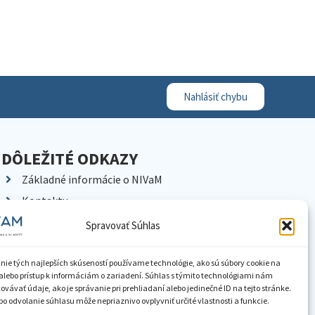
Nahlásiť chybu
DÔLEŽITÉ ODKAZY
Základné informácie o NIVaM
Kontakty
Kariéra
Spravovať Súhlas
Kde nás nájdete
Pracoviská NIVaM
nie tých najlepších skúseností používame technológie, ako sú súbory cookie na
alebo prístup k informáciám o zariadení. Súhlas s týmito technológiami nám
Dokumenty inštitúcie
vávať údaje, ako je správanie pri prehliadaní alebo jedinečné ID na tejto stránke.
o odvolanie súhlasu môže nepriaznivo ovplyvniť určité vlastnosti a funkcie.
Knižnica