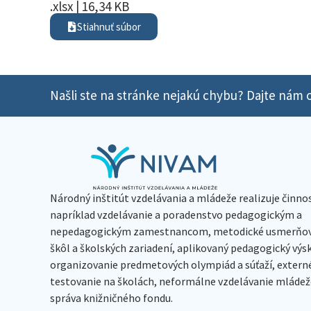
.xlsx | 16,34 KB
Stiahnuť súbor
Našli ste na stránke nejakú chybu? Dajte nám o
Národný inštitút vzdelávania a mládeže realizuje činno
napríklad vzdelávanie a poradenstvo pedagogickým a
nepedagogickým zamestnancom, metodické usmerňov
škôl a školských zariadení, aplikovaný pedagogický vý
organizovanie predmetových olympiád a súťaží, extern
testovanie na školách, neformálne vzdelávanie mládeže
správa knižničného fondu.