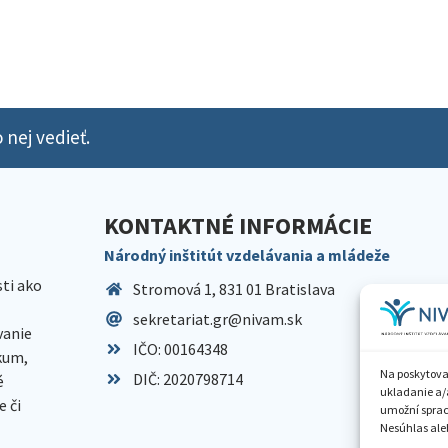
 nej vedieť.
KONTAKTNÉ INFORMÁCIE
Národný inštitút vzdelávania a mládeže
sti ako
Stromová 1, 831 01 Bratislava
sekretariat.gr@nivam.sk
anie
IČO: 00164348
skum,
Na poskytova
DIČ: 2020798714
é
ukladanie a/
 či
umožní spraco
Nesúhlas aleb