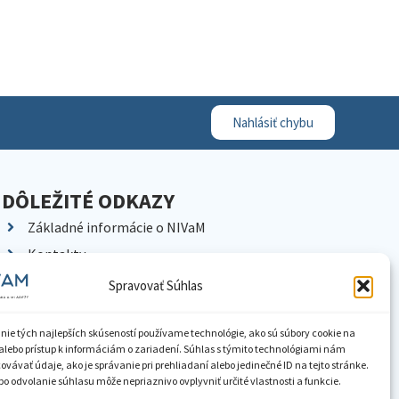
Nahlásiť chybu
DÔLEŽITÉ ODKAZY
Základné informácie o NIVaM
Kontakty
Kariéra
Spravovať Súhlas
Kde nás nájdete
Pracoviská NIVaM
nie tých najlepších skúseností používame technológie, ako sú súbory cookie na
alebo prístup k informáciám o zariadení. Súhlas s týmito technológiami nám
Dokumenty inštitúcie
vávať údaje, ako je správanie pri prehliadaní alebo jedinečné ID na tejto stránke.
o odvolanie súhlasu môže nepriaznivo ovplyvniť určité vlastnosti a funkcie.
Knižnica