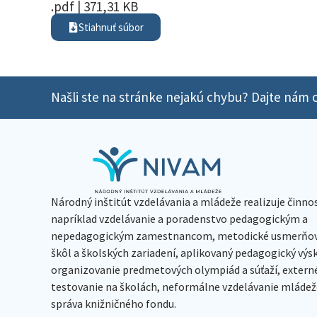
.pdf | 371,31 KB
Stiahnuť súbor
Našli ste na stránke nejakú chybu? Dajte nám o
Národný inštitút vzdelávania a mládeže realizuje činno
napríklad vzdelávanie a poradenstvo pedagogickým a
nepedagogickým zamestnancom, metodické usmerňov
škôl a školských zariadení, aplikovaný pedagogický vý
organizovanie predmetových olympiád a súťaží, extern
testovanie na školách, neformálne vzdelávanie mládeže
správa knižničného fondu.