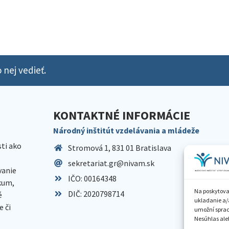
 nej vedieť.
KONTAKTNÉ INFORMÁCIE
Národný inštitút vzdelávania a mládeže
sti ako
Stromová 1, 831 01 Bratislava
sekretariat.gr@nivam.sk
anie
IČO: 00164348
skum,
Na poskytova
DIČ: 2020798714
é
ukladanie a/
 či
umožní spraco
Nesúhlas aleb