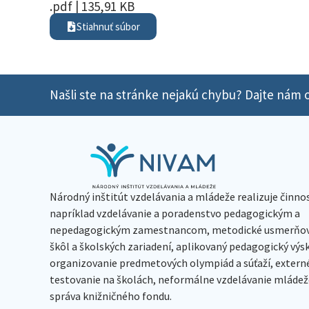
.pdf | 135,91 KB
Stiahnuť súbor
Našli ste na stránke nejakú chybu? Dajte nám o
Národný inštitút vzdelávania a mládeže realizuje činno
napríklad vzdelávanie a poradenstvo pedagogickým a
nepedagogickým zamestnancom, metodické usmerňov
škôl a školských zariadení, aplikovaný pedagogický vý
organizovanie predmetových olympiád a súťaží, extern
testovanie na školách, neformálne vzdelávanie mládeže
správa knižničného fondu.