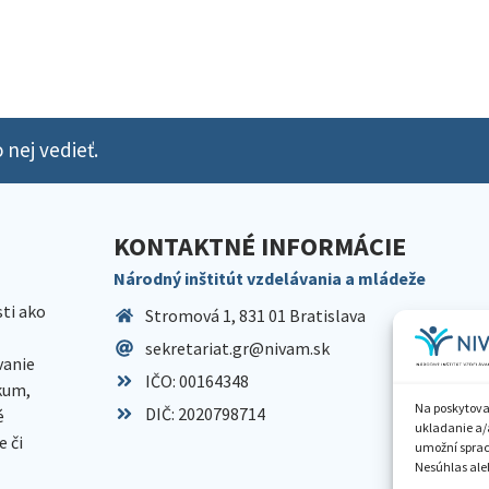
 nej vedieť.
KONTAKTNÉ INFORMÁCIE
Národný inštitút vzdelávania a mládeže
sti ako
Stromová 1, 831 01 Bratislava
sekretariat.gr@nivam.sk
anie
IČO: 00164348
skum,
Na poskytova
DIČ: 2020798714
é
ukladanie a/
 či
umožní spraco
Nesúhlas aleb