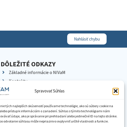
Nahlásiť chybu
DÔLEŽITÉ ODKAZY
Základné informácie o NIVaM
Kontakty
Kariéra
Spravovať Súhlas
Kde nás nájdete
Pracoviská NIVaM
nie tých najlepších skúseností používame technológie, ako sú súbory cookie na
alebo prístup k informáciám o zariadení. Súhlas s týmito technológiami nám
Dokumenty inštitúcie
vávať údaje, ako je správanie pri prehliadaní alebo jedinečné ID na tejto stránke.
o odvolanie súhlasu môže nepriaznivo ovplyvniť určité vlastnosti a funkcie.
Knižnica