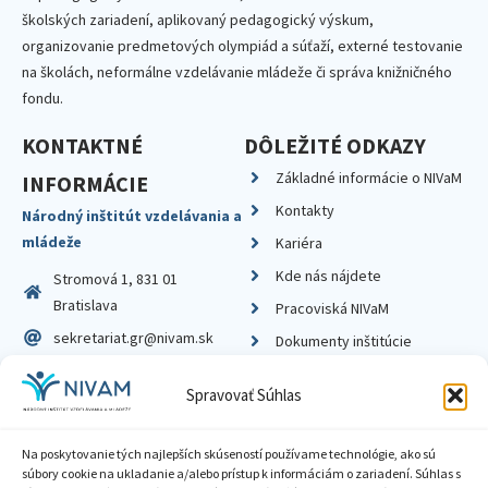
školských zariadení, aplikovaný pedagogický výskum,
organizovanie predmetových olympiád a súťaží, externé testovanie
na školách, neformálne vzdelávanie mládeže či správa knižničného
fondu.
KONTAKTNÉ
DÔLEŽITÉ ODKAZY
Základné informácie o NIVaM
INFORMÁCIE
Kontakty
Národný inštitút vzdelávania a
mládeže
Kariéra
Kde nás nájdete
Stromová 1, 831 01
Bratislava
Pracoviská NIVaM
sekretariat.gr@nivam.sk
Dokumenty inštitúcie
IČO: 00164348
Knižnica
Spravovať Súhlas
DIČ: 2020798714
Na poskytovanie tých najlepších skúseností používame technológie, ako sú
súbory cookie na ukladanie a/alebo prístup k informáciám o zariadení. Súhlas s