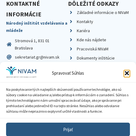
KONTAKTNÉ
DÔLEŽITÉ ODKAZY
Základné informácie o NIVaM
INFORMÁCIE
Kontakty
Národný inštitút vzdelávania a
mládeže
Kariéra
Kde nás nájdete
Stromová 1, 831 01
Bratislava
Pracoviská NIVaM
sekretariat.gr@nivam.sk
Dokumenty inštitúcie
IČO: 00164348
Knižnica
Spravovať Súhlas
DIČ: 2020798714
Na poskytovanie tých najlepších skúseností používame technológie, ako sú
súbory cookie na ukladanie a/alebo prístup k informáciám o zariadení. Súhlas s
týmito technológiami nám umožní spracovávať údaje, ako je správanie pri
prehliadaní alebo jedinečné ID na tejto stránke. Nesúhlas alebo odvolanie
Zásady ochrany súkromia
súhlasu môže nepriaznivo ovplyvniť určité vlastnosti a funkcie.
Vyhlásenie o prístupnosti
Prijať
Sprístupnenie informácií