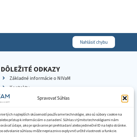
Nahlásiť chybu
DÔLEŽITÉ ODKAZY
Základné informácie o NIVaM
Kontakty
Kariéra
Spravovať Súhlas
Kde nás nájdete
Pracoviská NIVaM
nie tých najlepších skúseností používame technológie, ako sú súbory cookie na
alebo prístup k informáciám o zariadení. Súhlas s týmito technológiami nám
Dokumenty inštitúcie
vávať údaje, ako je správanie pri prehliadaní alebo jedinečné ID na tejto stránke.
o odvolanie súhlasu môže nepriaznivo ovplyvniť určité vlastnosti a funkcie.
Knižnica