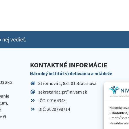
 nej vedieť.
KONTAKTNÉ INFORMÁCIE
Národný inštitút vzdelávania a mládeže
sti ako
Stromová 1, 831 01 Bratislava
sekretariat.gr@nivam.sk
anie
IČO: 00164348
skum,
Na poskytova
DIČ: 2020798714
é
ukladanie a/
 či
umožní spraco
Nesúhlas aleb