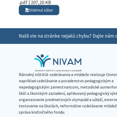
.pdf | 207,20 KB
Stiahnuť súbor
Našli ste na stránke nejakú chybu? Dajte nám o
Národný inštitút vzdelávania a mládeže realizuje činno
napríklad vzdelávanie a poradenstvo pedagogickým a
nepedagogickým zamestnancom, metodické usmerňov
škôl a školských zariadení, aplikovaný pedagogický vý
organizovanie predmetových olympiád a súťaží, extern
testovanie na školách, neformálne vzdelávanie mládeže
správa knižničného fondu.