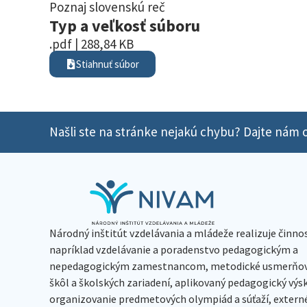
Poznaj slovenskú reč
Typ a veľkosť súboru
.pdf | 288,84 KB
Stiahnuť súbor
Našli ste na stránke nejakú chybu? Dajte nám o
Národný inštitút vzdelávania a mládeže realizuje činno
napríklad vzdelávanie a poradenstvo pedagogickým a
nepedagogickým zamestnancom, metodické usmerňov
škôl a školských zariadení, aplikovaný pedagogický vý
organizovanie predmetových olympiád a súťaží, extern