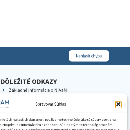
Nahlásiť chybu
DÔLEŽITÉ ODKAZY
Základné informácie o NIVaM
Kontakty
Spravovať Súhlas
Kariéra
Kde nás nájdete
nie tých najlepších skúseností používame technológie, ako sú súbory cookie na
Pracoviská NIVaM
alebo prístup k informáciám o zariadení. Súhlas s týmito technológiami nám
vávať údaje, ako je správanie pri prehliadaní alebo jedinečné ID na tejto stránke.