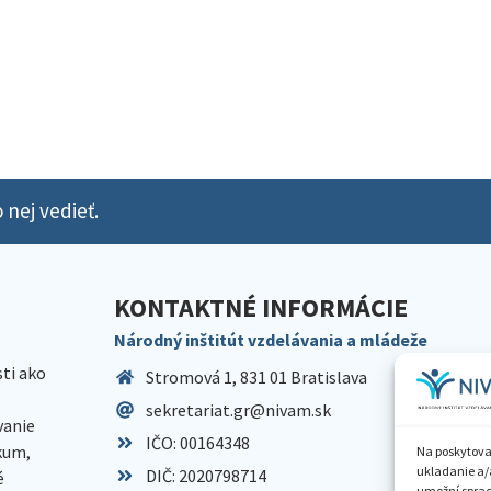
 nej vedieť.
KONTAKTNÉ INFORMÁCIE
Národný inštitút vzdelávania a mládeže
sti ako
Stromová 1, 831 01 Bratislava
sekretariat.gr@nivam.sk
anie
IČO: 00164348
skum,
Na poskytova
ukladanie a/
DIČ: 2020798714
é
umožní spraco