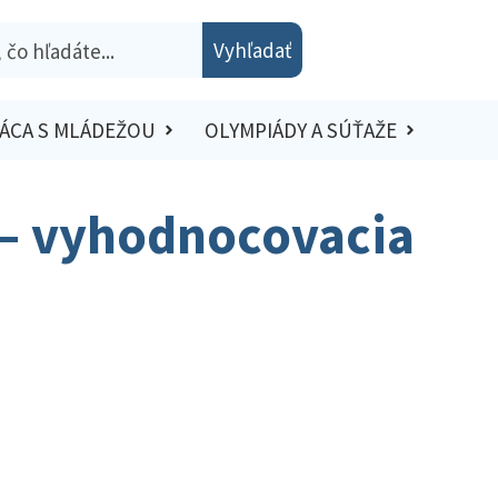
Vyhľadať
ÁCA S MLÁDEŽOU
OLYMPIÁDY A SÚŤAŽE
č – vyhodnocovacia