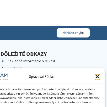
Nahlásiť chybu
DÔLEŽITÉ ODKAZY
Základné informácie o NIVaM
Kontakty
Kariéra
Spravovať Súhlas
Kde nás nájdete
Pracoviská NIVaM
nie tých najlepších skúseností používame technológie, ako sú súbory cookie na
alebo prístup k informáciám o zariadení. Súhlas s týmito technológiami nám
Dokumenty inštitúcie
vávať údaje, ako je správanie pri prehliadaní alebo jedinečné ID na tejto stránke.
o odvolanie súhlasu môže nepriaznivo ovplyvniť určité vlastnosti a funkcie.
Knižnica