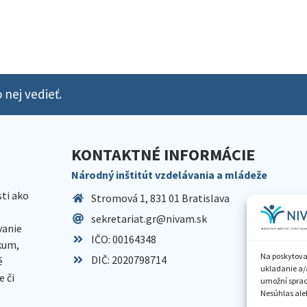
 nej vedieť.
KONTAKTNÉ INFORMÁCIE
Národný inštitút vzdelávania a mládeže
sti ako
Stromová 1, 831 01 Bratislava
sekretariat.gr@nivam.sk
anie
IČO: 00164348
skum,
Na poskytova
DIČ: 2020798714
é
ukladanie a/
 či
umožní spraco
Nesúhlas aleb