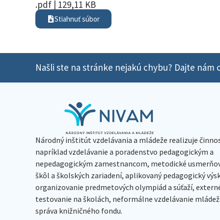
.pdf | 129,11 KB
Stiahnuť súbor
Našli ste na stránke nejakú chybu? Dajte nám o
Národný inštitút vzdelávania a mládeže realizuje činno
napríklad vzdelávanie a poradenstvo pedagogickým a
nepedagogickým zamestnancom, metodické usmerňov
škôl a školských zariadení, aplikovaný pedagogický vý
organizovanie predmetových olympiád a súťaží, extern
testovanie na školách, neformálne vzdelávanie mládeže
správa knižničného fondu.