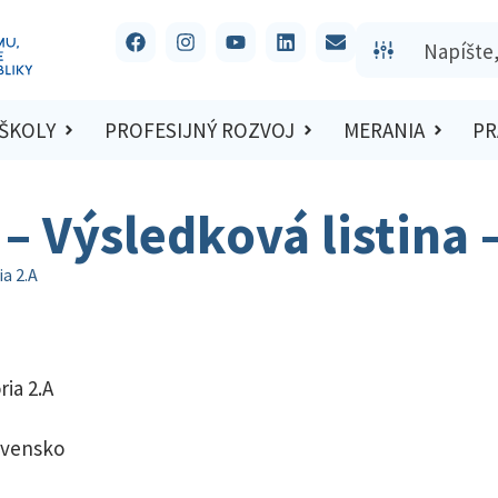
 ŠKOLY
PROFESIJNÝ ROZVOJ
MERANIA
PR
– Výsledková listina 
ia 2.A
ia 2.A
ovensko