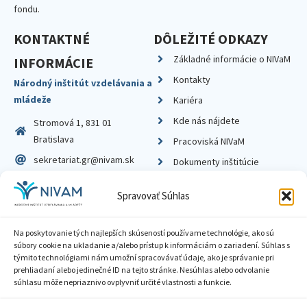
fondu.
KONTAKTNÉ
DÔLEŽITÉ ODKAZY
Základné informácie o NIVaM
INFORMÁCIE
Kontakty
Národný inštitút vzdelávania a
mládeže
Kariéra
Kde nás nájdete
Stromová 1, 831 01
Bratislava
Pracoviská NIVaM
sekretariat.gr@nivam.sk
Dokumenty inštitúcie
IČO: 00164348
Knižnica
Spravovať Súhlas
DIČ: 2020798714
Na poskytovanie tých najlepších skúseností používame technológie, ako sú
súbory cookie na ukladanie a/alebo prístup k informáciám o zariadení. Súhlas s
týmito technológiami nám umožní spracovávať údaje, ako je správanie pri
prehliadaní alebo jedinečné ID na tejto stránke. Nesúhlas alebo odvolanie
Zásady ochrany súkromia
súhlasu môže nepriaznivo ovplyvniť určité vlastnosti a funkcie.
Vyhlásenie o prístupnosti