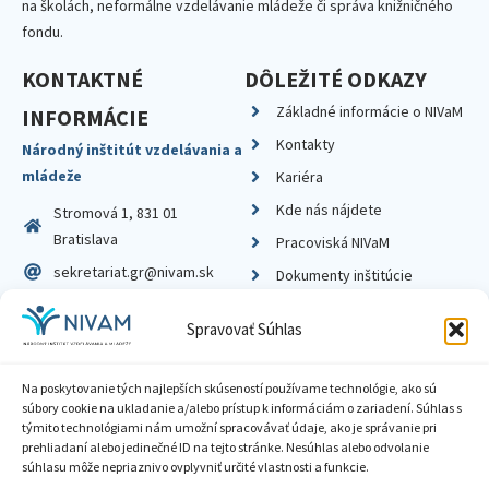
na školách, neformálne vzdelávanie mládeže či správa knižničného
fondu.
KONTAKTNÉ
DÔLEŽITÉ ODKAZY
Základné informácie o NIVaM
INFORMÁCIE
Kontakty
Národný inštitút vzdelávania a
mládeže
Kariéra
Kde nás nájdete
Stromová 1, 831 01
Bratislava
Pracoviská NIVaM
sekretariat.gr@nivam.sk
Dokumenty inštitúcie
IČO: 00164348
Knižnica
Spravovať Súhlas
DIČ: 2020798714
Na poskytovanie tých najlepších skúseností používame technológie, ako sú
súbory cookie na ukladanie a/alebo prístup k informáciám o zariadení. Súhlas s
týmito technológiami nám umožní spracovávať údaje, ako je správanie pri
prehliadaní alebo jedinečné ID na tejto stránke. Nesúhlas alebo odvolanie
Zásady ochrany súkromia
súhlasu môže nepriaznivo ovplyvniť určité vlastnosti a funkcie.