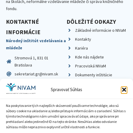
na školách, neformálne vzdelávanie mládeže či správa knižničného
fondu.
KONTAKTNÉ
DÔLEŽITÉ ODKAZY
Základné informácie o NIVaM
INFORMÁCIE
Kontakty
Národný inštitút vzdelávania a
mládeže
Kariéra
Kde nás nájdete
Stromová 1, 831 01
Bratislava
Pracoviská NIVaM
sekretariat.gr@nivam.sk
Dokumenty inštitúcie
IČO: 00164348
Knižnica
Spravovať Súhlas
DIČ: 2020798714
Na poskytovanie tých najlepších skúseností používame technológie, ako sú
súbory cookie na ukladanie a/alebo prístup k informáciám o zariadení. Súhlas s
týmito technológiami nám umožní spracovávať údaje, ako je správanie pri
prehliadaní alebo jedinečné ID na tejto stránke. Nesúhlas alebo odvolanie
Zásady ochrany súkromia
súhlasu môže nepriaznivo ovplyvniť určité vlastnosti a funkcie.