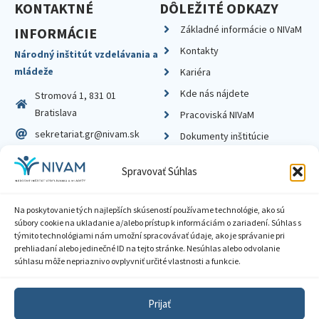
KONTAKTNÉ
DÔLEŽITÉ ODKAZY
Základné informácie o NIVaM
INFORMÁCIE
Kontakty
Národný inštitút vzdelávania a
mládeže
Kariéra
Kde nás nájdete
Stromová 1, 831 01
Bratislava
Pracoviská NIVaM
sekretariat.gr@nivam.sk
Dokumenty inštitúcie
IČO: 00164348
Knižnica
Spravovať Súhlas
DIČ: 2020798714
Na poskytovanie tých najlepších skúseností používame technológie, ako sú
súbory cookie na ukladanie a/alebo prístup k informáciám o zariadení. Súhlas s
týmito technológiami nám umožní spracovávať údaje, ako je správanie pri
prehliadaní alebo jedinečné ID na tejto stránke. Nesúhlas alebo odvolanie
Zásady ochrany súkromia
súhlasu môže nepriaznivo ovplyvniť určité vlastnosti a funkcie.
Vyhlásenie o prístupnosti
Prijať
Sprístupnenie informácií