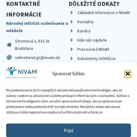
KONTAKTNÉ
DÔLEŽITÉ ODKAZY
Základné informácie o NIVaM
INFORMÁCIE
Kontakty
Národný inštitút vzdelávania a
mládeže
Kariéra
Kde nás nájdete
Stromová 1, 831 01
Bratislava
Pracoviská NIVaM
sekretariat.gr@nivam.sk
Dokumenty inštitúcie
IČO: 00164348
Knižnica
Spravovať Súhlas
DIČ: 2020798714
Na poskytovanie tých najlepších skúseností používame technológie, ako sú
súbory cookie na ukladanie a/alebo prístup k informáciám o zariadení. Súhlas s
týmito technológiami nám umožní spracovávať údaje, ako je správanie pri
prehliadaní alebo jedinečné ID na tejto stránke. Nesúhlas alebo odvolanie
Zásady ochrany súkromia
súhlasu môže nepriaznivo ovplyvniť určité vlastnosti a funkcie.
Vyhlásenie o prístupnosti
Prijať
Sprístupnenie informácií