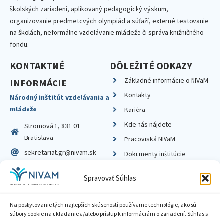
školských zariadení, aplikovaný pedagogický výskum,
organizovanie predmetových olympiád a súťaží, externé testovanie
na školách, neformálne vzdelávanie mládeže či správa knižničného
fondu.
KONTAKTNÉ
DÔLEŽITÉ ODKAZY
Základné informácie o NIVaM
INFORMÁCIE
Kontakty
Národný inštitút vzdelávania a
mládeže
Kariéra
Kde nás nájdete
Stromová 1, 831 01
Bratislava
Pracoviská NIVaM
sekretariat.gr@nivam.sk
Dokumenty inštitúcie
IČO: 00164348
Knižnica
Spravovať Súhlas
DIČ: 2020798714
Na poskytovanie tých najlepších skúseností používame technológie, ako sú
súbory cookie na ukladanie a/alebo prístup k informáciám o zariadení. Súhlas s