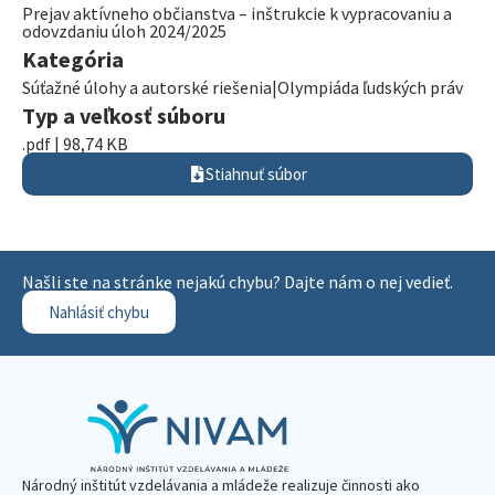
Prejav aktívneho občianstva – inštrukcie k vypracovaniu a
odovzdaniu úloh 2024/2025
Kategória
Súťažné úlohy a autorské riešenia|Olympiáda ľudských práv
Typ a veľkosť súboru
.pdf | 98,74 KB
Stiahnuť súbor
Našli ste na stránke nejakú chybu? Dajte nám o nej vedieť.
Nahlásiť chybu
Národný inštitút vzdelávania a mládeže realizuje činnosti ako