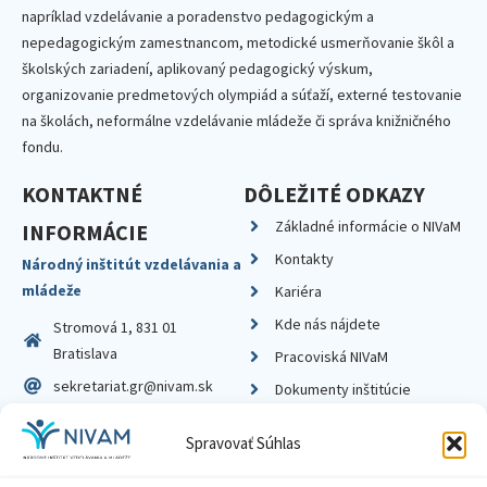
napríklad vzdelávanie a poradenstvo pedagogickým a
nepedagogickým zamestnancom, metodické usmerňovanie škôl a
školských zariadení, aplikovaný pedagogický výskum,
organizovanie predmetových olympiád a súťaží, externé testovanie
na školách, neformálne vzdelávanie mládeže či správa knižničného
fondu.
KONTAKTNÉ
DÔLEŽITÉ ODKAZY
Základné informácie o NIVaM
INFORMÁCIE
Kontakty
Národný inštitút vzdelávania a
mládeže
Kariéra
Kde nás nájdete
Stromová 1, 831 01
Bratislava
Pracoviská NIVaM
sekretariat.gr@nivam.sk
Dokumenty inštitúcie
IČO: 00164348
Knižnica
Spravovať Súhlas
DIČ: 2020798714