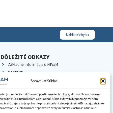
Nahlásiť chybu
DÔLEŽITÉ ODKAZY
Základné informácie o NIVaM
Kontakty
Kariéra
Spravovať Súhlas
Kde nás nájdete
Pracoviská NIVaM
nie tých najlepších skúseností používame technológie, ako sú súbory cookie na
alebo prístup k informáciám o zariadení. Súhlas s týmito technológiami nám
Dokumenty inštitúcie
vávať údaje, ako je správanie pri prehliadaní alebo jedinečné ID na tejto stránke.
o odvolanie súhlasu môže nepriaznivo ovplyvniť určité vlastnosti a funkcie.
Knižnica