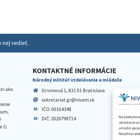
 nej vedieť.
KONTAKTNÉ INFORMÁCIE
Národný inštitút vzdelávania a mládeže
sti ako
Stromová 1, 831 01 Bratislava
sekretariat.gr@nivam.sk
anie
IČO: 00164348
skum,
Na poskytova
DIČ: 2020798714
é
ukladanie a/
 či
umožní spraco
Nesúhlas aleb