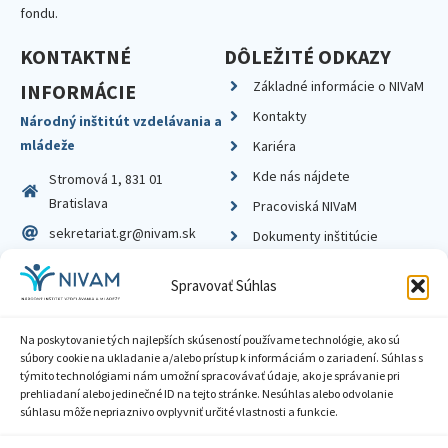
fondu.
KONTAKTNÉ
DÔLEŽITÉ ODKAZY
Základné informácie o NIVaM
INFORMÁCIE
Kontakty
Národný inštitút vzdelávania a
mládeže
Kariéra
Kde nás nájdete
Stromová 1, 831 01
Bratislava
Pracoviská NIVaM
sekretariat.gr@nivam.sk
Dokumenty inštitúcie
IČO: 00164348
Knižnica
Spravovať Súhlas
DIČ: 2020798714
Na poskytovanie tých najlepších skúseností používame technológie, ako sú
súbory cookie na ukladanie a/alebo prístup k informáciám o zariadení. Súhlas s
týmito technológiami nám umožní spracovávať údaje, ako je správanie pri
prehliadaní alebo jedinečné ID na tejto stránke. Nesúhlas alebo odvolanie
Zásady ochrany súkromia
súhlasu môže nepriaznivo ovplyvniť určité vlastnosti a funkcie.
Vyhlásenie o prístupnosti