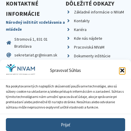
KONTAKTNÉ
DÔLEŽITÉ ODKAZY
Základné informácie o NIVaM
INFORMÁCIE
Kontakty
Národný inštitút vzdelávania a
mládeže
Kariéra
Kde nás nájdete
Stromová 1, 831 01
Bratislava
Pracoviská NIVaM
sekretariat.gr@nivam.sk
Dokumenty inštitúcie
IČO: 00164348
Knižnica
Spravovať Súhlas
DIČ: 2020798714
Na poskytovanie tých najlepších skúseností používame technológie, ako sú
súbory cookie na ukladanie a/alebo prístup k informáciám o zariadení. Súhlas s
týmito technológiami nám umožní spracovávať údaje, ako je správanie pri
prehliadaní alebo jedinečné ID na tejto stránke. Nesúhlas alebo odvolanie
Zásady ochrany súkromia
súhlasu môže nepriaznivo ovplyvniť určité vlastnosti a funkcie.
Vyhlásenie o prístupnosti
Prijať
Sprístupnenie informácií