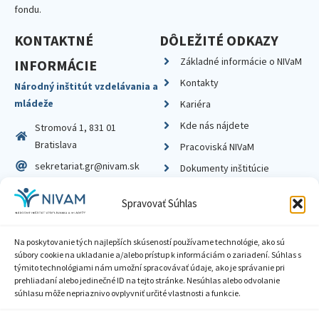
fondu.
KONTAKTNÉ
DÔLEŽITÉ ODKAZY
Základné informácie o NIVaM
INFORMÁCIE
Kontakty
Národný inštitút vzdelávania a
mládeže
Kariéra
Kde nás nájdete
Stromová 1, 831 01
Bratislava
Pracoviská NIVaM
sekretariat.gr@nivam.sk
Dokumenty inštitúcie
IČO: 00164348
Knižnica
Spravovať Súhlas
DIČ: 2020798714
Na poskytovanie tých najlepších skúseností používame technológie, ako sú
súbory cookie na ukladanie a/alebo prístup k informáciám o zariadení. Súhlas s
týmito technológiami nám umožní spracovávať údaje, ako je správanie pri
prehliadaní alebo jedinečné ID na tejto stránke. Nesúhlas alebo odvolanie
Zásady ochrany súkromia
súhlasu môže nepriaznivo ovplyvniť určité vlastnosti a funkcie.
Vyhlásenie o prístupnosti