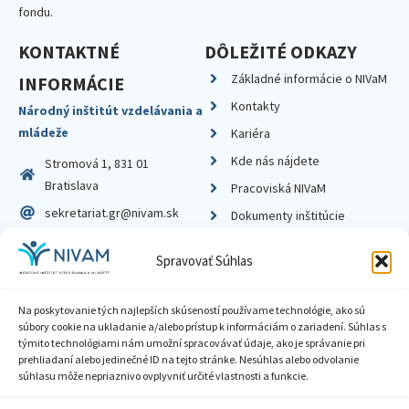
fondu.
KONTAKTNÉ
DÔLEŽITÉ ODKAZY
Základné informácie o NIVaM
INFORMÁCIE
Kontakty
Národný inštitút vzdelávania a
mládeže
Kariéra
Kde nás nájdete
Stromová 1, 831 01
Bratislava
Pracoviská NIVaM
sekretariat.gr@nivam.sk
Dokumenty inštitúcie
IČO: 00164348
Knižnica
Spravovať Súhlas
DIČ: 2020798714
Na poskytovanie tých najlepších skúseností používame technológie, ako sú
súbory cookie na ukladanie a/alebo prístup k informáciám o zariadení. Súhlas s
týmito technológiami nám umožní spracovávať údaje, ako je správanie pri
prehliadaní alebo jedinečné ID na tejto stránke. Nesúhlas alebo odvolanie
Zásady ochrany súkromia
súhlasu môže nepriaznivo ovplyvniť určité vlastnosti a funkcie.
Vyhlásenie o prístupnosti