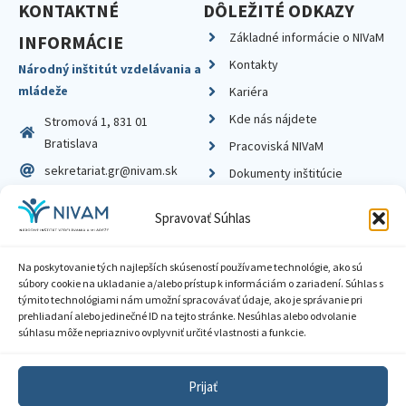
KONTAKTNÉ
DÔLEŽITÉ ODKAZY
Základné informácie o NIVaM
INFORMÁCIE
Kontakty
Národný inštitút vzdelávania a
mládeže
Kariéra
Kde nás nájdete
Stromová 1, 831 01
Bratislava
Pracoviská NIVaM
sekretariat.gr@nivam.sk
Dokumenty inštitúcie
IČO: 00164348
Knižnica
Spravovať Súhlas
DIČ: 2020798714
Na poskytovanie tých najlepších skúseností používame technológie, ako sú
súbory cookie na ukladanie a/alebo prístup k informáciám o zariadení. Súhlas s
týmito technológiami nám umožní spracovávať údaje, ako je správanie pri
prehliadaní alebo jedinečné ID na tejto stránke. Nesúhlas alebo odvolanie
Zásady ochrany súkromia
súhlasu môže nepriaznivo ovplyvniť určité vlastnosti a funkcie.
Vyhlásenie o prístupnosti
Prijať
Sprístupnenie informácií