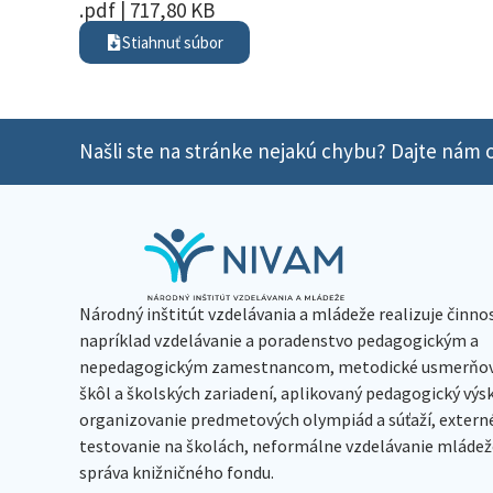
.pdf | 717,80 KB
Stiahnuť súbor
Našli ste na stránke nejakú chybu? Dajte nám o
Národný inštitút vzdelávania a mládeže realizuje činno
napríklad vzdelávanie a poradenstvo pedagogickým a
nepedagogickým zamestnancom, metodické usmerňov
škôl a školských zariadení, aplikovaný pedagogický vý
organizovanie predmetových olympiád a súťaží, extern
testovanie na školách, neformálne vzdelávanie mládeže
správa knižničného fondu.