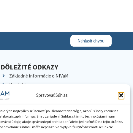
Nahlásiť chybu
DÔLEŽITÉ ODKAZY
Základné informácie o NIVaM
Kontakty
Kariéra
Spravovať Súhlas
Kde nás nájdete
Pracoviská NIVaM
nie tých najlepších skúseností používame technológie, ako sú súbory cookie na
alebo prístup k informáciám o zariadení. Súhlas s týmito technológiami nám
Dokumenty inštitúcie
vávať údaje, ako je správanie pri prehliadaní alebo jedinečné ID na tejto stránke.
o odvolanie súhlasu môže nepriaznivo ovplyvniť určité vlastnosti a funkcie.
Knižnica