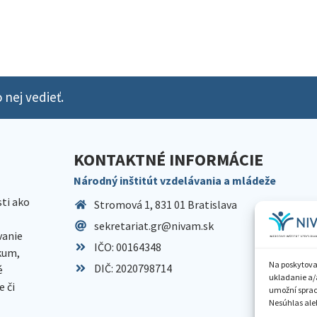
 nej vedieť.
KONTAKTNÉ INFORMÁCIE
Národný inštitút vzdelávania a mládeže
sti ako
Stromová 1, 831 01 Bratislava
sekretariat.gr@nivam.sk
anie
IČO: 00164348
skum,
Na poskytova
DIČ: 2020798714
é
ukladanie a/
 či
umožní spraco
Nesúhlas aleb