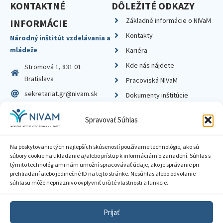
KONTAKTNÉ
DÔLEŽITÉ ODKAZY
Základné informácie o NIVaM
INFORMÁCIE
Kontakty
Národný inštitút vzdelávania a
mládeže
Kariéra
Kde nás nájdete
Stromová 1, 831 01
Bratislava
Pracoviská NIVaM
sekretariat.gr@nivam.sk
Dokumenty inštitúcie
IČO: 00164348
Knižnica
Spravovať Súhlas
DIČ: 2020798714
Na poskytovanie tých najlepších skúseností používame technológie, ako sú
súbory cookie na ukladanie a/alebo prístup k informáciám o zariadení. Súhlas s
týmito technológiami nám umožní spracovávať údaje, ako je správanie pri
prehliadaní alebo jedinečné ID na tejto stránke. Nesúhlas alebo odvolanie
Zásady ochrany súkromia
súhlasu môže nepriaznivo ovplyvniť určité vlastnosti a funkcie.
Vyhlásenie o prístupnosti
Prijať
Sprístupnenie informácií