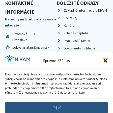
KONTAKTNÉ
DÔLEŽITÉ ODKAZY
Základné informácie o NIVaM
INFORMÁCIE
Kontakty
Národný inštitút vzdelávania a
mládeže
Kariéra
Kde nás nájdete
Stromová 1, 831 01
Bratislava
Pracoviská NIVaM
sekretariat.gr@nivam.sk
Dokumenty inštitúcie
IČO: 00164348
Knižnica
Spravovať Súhlas
DIČ: 2020798714
Na poskytovanie tých najlepších skúseností používame technológie, ako sú
súbory cookie na ukladanie a/alebo prístup k informáciám o zariadení. Súhlas s
týmito technológiami nám umožní spracovávať údaje, ako je správanie pri
prehliadaní alebo jedinečné ID na tejto stránke. Nesúhlas alebo odvolanie
Zásady ochrany súkromia
súhlasu môže nepriaznivo ovplyvniť určité vlastnosti a funkcie.
Vyhlásenie o prístupnosti
Prijať
Sprístupnenie informácií