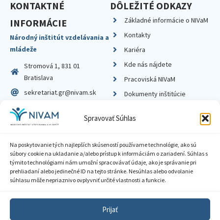
KONTAKTNÉ
DÔLEŽITÉ ODKAZY
Základné informácie o NIVaM
INFORMÁCIE
Kontakty
Národný inštitút vzdelávania a
mládeže
Kariéra
Kde nás nájdete
Stromová 1, 831 01
Bratislava
Pracoviská NIVaM
sekretariat.gr@nivam.sk
Dokumenty inštitúcie
IČO: 00164348
Knižnica
Spravovať Súhlas
DIČ: 2020798714
Na poskytovanie tých najlepších skúseností používame technológie, ako sú
súbory cookie na ukladanie a/alebo prístup k informáciám o zariadení. Súhlas s
týmito technológiami nám umožní spracovávať údaje, ako je správanie pri
prehliadaní alebo jedinečné ID na tejto stránke. Nesúhlas alebo odvolanie
Zásady ochrany súkromia
súhlasu môže nepriaznivo ovplyvniť určité vlastnosti a funkcie.
Vyhlásenie o prístupnosti
Prijať
Sprístupnenie informácií