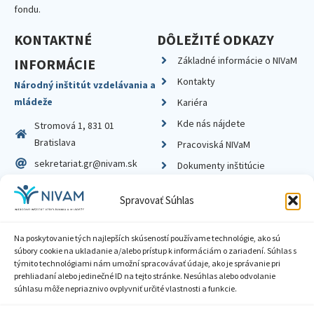
fondu.
KONTAKTNÉ
DÔLEŽITÉ ODKAZY
Základné informácie o NIVaM
INFORMÁCIE
Kontakty
Národný inštitút vzdelávania a
mládeže
Kariéra
Kde nás nájdete
Stromová 1, 831 01
Bratislava
Pracoviská NIVaM
sekretariat.gr@nivam.sk
Dokumenty inštitúcie
IČO: 00164348
Knižnica
Spravovať Súhlas
DIČ: 2020798714
Na poskytovanie tých najlepších skúseností používame technológie, ako sú
súbory cookie na ukladanie a/alebo prístup k informáciám o zariadení. Súhlas s
týmito technológiami nám umožní spracovávať údaje, ako je správanie pri
prehliadaní alebo jedinečné ID na tejto stránke. Nesúhlas alebo odvolanie
Zásady ochrany súkromia
súhlasu môže nepriaznivo ovplyvniť určité vlastnosti a funkcie.
Vyhlásenie o prístupnosti